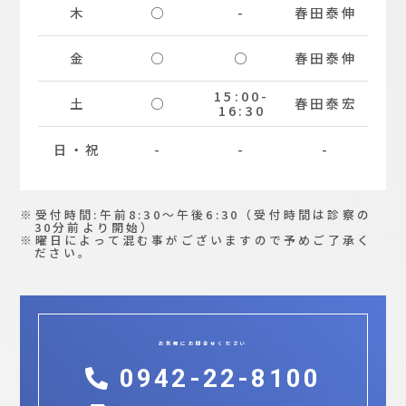
木
○
-
春田
泰伸
金
○
○
春田
泰伸
15:00-
土
○
春田
泰宏
16:30
日・祝
-
-
-
受付時間:午前8:30〜午後6:30（受付時間は診察の
30分前より開始）
曜日によって混む事がございますので予めご了承く
ださい。
お気軽にお問合せください
0942-22-8100