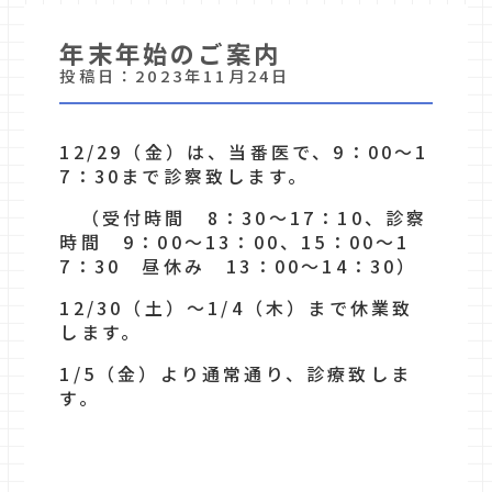
年末年始のご案内
投稿日：2023年11月24日
12/29
（金）は、当番医で、
9
：
00
～
1
7
：
30
まで診察致します。
（受付時間
8
：
30
～
17
：
10
、診察
時間
9
：
00
～
13
：
00
、
15
：
00
～
1
7
：
30
昼休み
13
：
00
～
14
：
30
）
12/30
（土）～
1/4
（木）まで休業致
します。
1/5
（金）より通常通り、診療致しま
す。