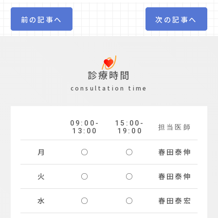
前の記事へ
次の記事へ
診療時間
consultation time
09:00-
15:00-
担当
医師
13:00
19:00
月
○
○
春田
泰伸
火
○
○
春田
泰伸
水
○
○
春田
泰宏