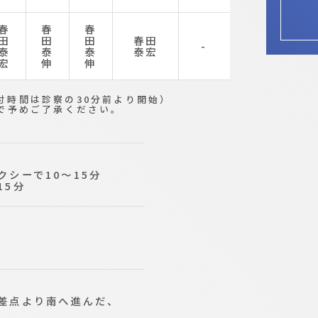
春
春
春
田
田
田
春田
-
泰
泰
泰
泰宏
宏
伸
伸
（受付時間は診察の30分前より開始）
で予めご了承ください。
シーで10～15分
15分
分
差点より南へ進んだ、