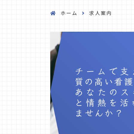
ホーム
求人案内
チームで支
質の高い看護
あなたのス
と情熱を活
ませんか？