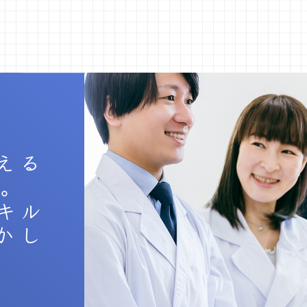
える
。
キル
かし