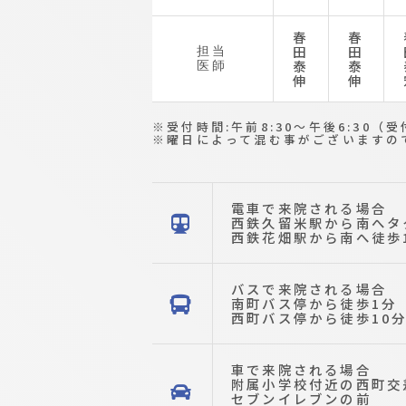
春
春
田
田
担当
泰
泰
医師
伸
伸
受付時間:午前8:30〜午後6:30
曜日によって混む事がございますの
電車で来院される場合
西鉄久留米駅から南へタク
西鉄花畑駅から南へ徒歩
バスで来院される場合
南町バス停から徒歩1分
西町バス停から徒歩10
車で来院される場合
附属小学校付近の西町交
セブンイレブンの前