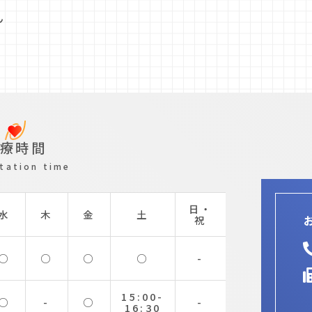
ん
診療時間
tation time
日・
水
木
金
土
祝
○
○
○
○
-
15:00-
○
-
○
-
16:30